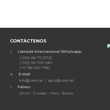
CONTÁCTENOS
Llamada Internacional /Whatsapp:
(+593) 98-712-8725
(+593) 98-709-1587
(+1) 786-350-7982
E-Mail:
info@ceeo.lat / apics@ceeo.lat
Países:
EEUU - Ecuador - Perú - Bolivia