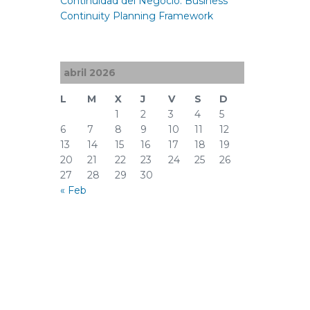
Continuidad del Negocio: Business
Continuity Planning Framework
abril 2026
L
M
X
J
V
S
D
1
2
3
4
5
6
7
8
9
10
11
12
13
14
15
16
17
18
19
20
21
22
23
24
25
26
27
28
29
30
« Feb